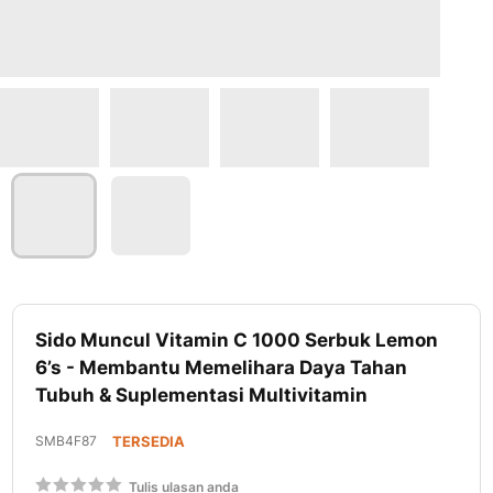
Lewati
ke
Sido Muncul Vitamin C 1000 Serbuk Lemon
awal
6’s - Membantu Memelihara Daya Tahan
galeri
Tubuh & Suplementasi Multivitamin
foto
SMB4F87
TERSEDIA
Rating:
Tulis ulasan anda