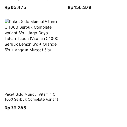
Muncul Permen Tolak Angin 15
Rp 65.475
Rp 156.379
Sachet + Paket Sido Muncul
Vitamin C 1000 mg (2 Lemon +
1 Jeruk Manis) + Tolak Angin
Balsem 20gr - Mengurangi
Masuk Angin Mual dan Nyeri
Otot
Paket Sido Muncul Vitamin C
1000 Serbuk Complete Variant
6's - Jaga Daya Tahan Tubuh
Rp 39.285
(Vitamin C1000 Serbuk Lemon
6's + Orange 6's + Anggur
Muscat 6's)