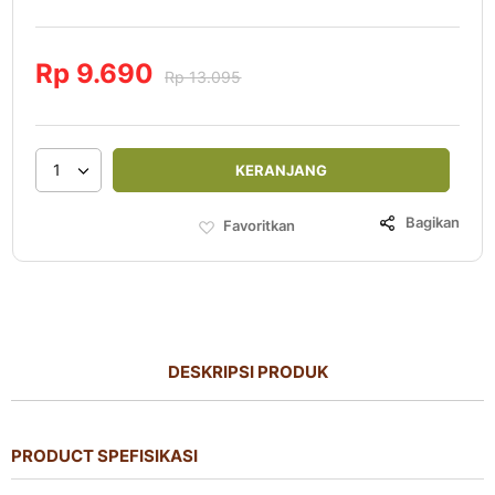
60
100
% of
Rp 9.690
Rp 13.095
1
KERANJANG
Bagikan
Favoritkan
DESKRIPSI PRODUK
PRODUCT SPEFISIKASI