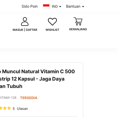
Sido Poin
Bantuan
IND
KERANJANG
WISHLIST
MASUK | DAFTAR
o Muncul Natural Vitamin C 500
saya
Lupa kata sandi?
strip 12 Kapsul - Jaga Daya
an Tubuh
MASUK
 akun?
Daftar sekarang
ITAMI-128
TERSEDIA
5
Ulasan
00
uk dengan Google