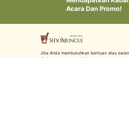
Mendapatkan Kabar 
Acara Dan Promo!
Jika Anda membutuhkan bantuan atau saran
silahkan kontak kami di:
0817-9841-885
Senin - Jumat | 08.00 - 17.00
Proposal kerja sama, sponsorship, dan peluan
kolaborasi dapat dikirimkan ke
brandpartnership@sidomuncul.co.id