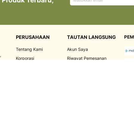
Produk Terbaru,
untuk
Newsletter
kami:
PERUSAHAAN
TAUTAN LANGSUNG
PEM
Tentang Kami
Akun Saya
,
Korporasi
Riwayat Pemesanan
FAQ
Promosi
Kebijakan Privasi
Blog
PEN
Syarat dan Ketentuan
Marketplace
g
Jadi Reseller
TEM
Hubungi Kami