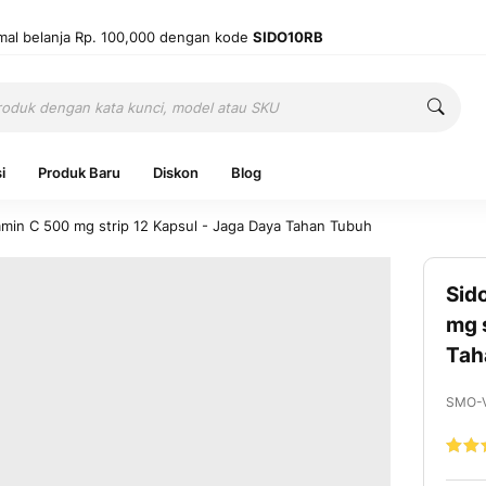
mal belanja Rp. 100,000 dengan kode
SIDO10RB
Cari
Cari
i
Produk Baru
Diskon
Blog
amin C 500 mg strip 12 Kapsul - Jaga Daya Tahan Tubuh
Sid
Ingatkan 
mg 
Tah
Belum punya
SMO-V
Nilai:
100
1
% of
Mas