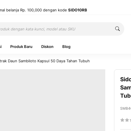
mal belanja Rp. 100,000 dengan kode
SIDO10RB
Cari
Cari
i
Produk Baru
Diskon
Blog
strak Daun Sambiloto Kapsul 50 Daya Tahan Tubuh
Sid
Ingatkan 
Sam
Tub
Belum punya
SMB4
Ratin
60
1
% of
Mas