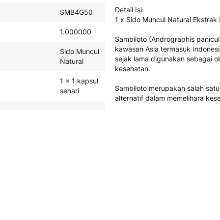
Detail Isi:
SMB4G50
1 x Sido Muncul Natural Ekstra
1.000000
Sambiloto (Andrographis panicul
kawasan Asia termasuk Indonesia
Sido Muncul
sejak lama digunakan sebagai ob
Natural
kesehatan.
1 x 1 kapsul
Sambiloto merupakan salah satu
sehari
alternatif dalam memelihara kes
-
Komposisi:
Ekstrak Andrographis paniculat
Suplemen
Manfaat:
Senin -
Membantu memelihara kesehatan
Jum'at :
Order
Aturan minum:
sebelum Jam
1 x 1 kapsul sehari.
15.00 WIB
akan dikirim
Kemasan:
hari yang
Botol isi 50 kapsul.
sama. Apabila