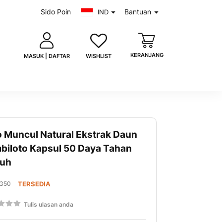
Sido Poin
Bantuan
IND
KERANJANG
WISHLIST
MASUK | DAFTAR
o Muncul Natural Ekstrak Daun
saya
Lupa kata sandi?
biloto Kapsul 50 Daya Tahan
uh
MASUK
 akun?
Daftar sekarang
G50
TERSEDIA
g:
Tulis ulasan anda
00
uk dengan Google