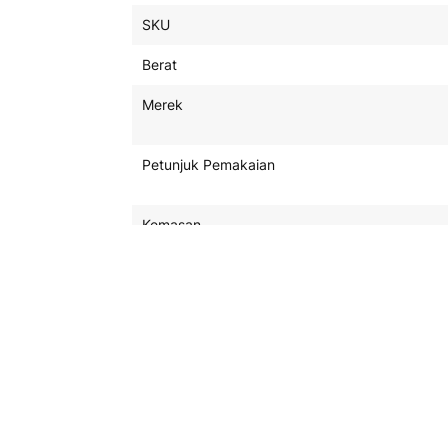
Product
SKU
Spefisikasi
Berat
Merek
Petunjuk Pemakaian
Kemasan
Kegunaan
Jadwal Pengiriman