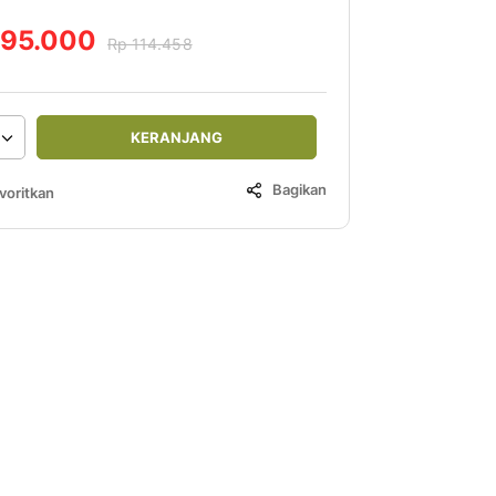
 95.000
Rp 114.458
KERANJANG
Bagikan
voritkan