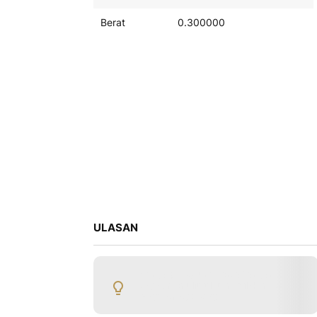
Berat
0.300000
ULASAN
Hanya pengguna terdaftar yang
dapat menulis ulasan. Silakan
Masuk
Akun
or
buat akun