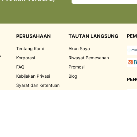
untuk
Newsletter
kami:
PERUSAHAAN
TAUTAN LANGSUNG
PEM
Tentang Kami
Akun Saya
,
Korporasi
Riwayat Pemesanan
FAQ
Promosi
Kebijakan Privasi
Blog
PEN
Syarat dan Ketentuan
Marketplace
g
Jadi Reseller
TEM
Hubungi Kami