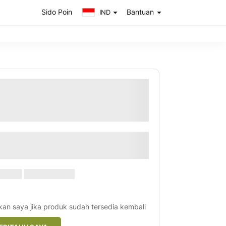
Sido Poin
Bantuan
IND
o Muncul Minuman Susu Jahe
lat Swiss 10's - Menghangatkan
uh
U43010
g:
Tulis ulasan anda
00
kan saya jika produk sudah tersedia kembali