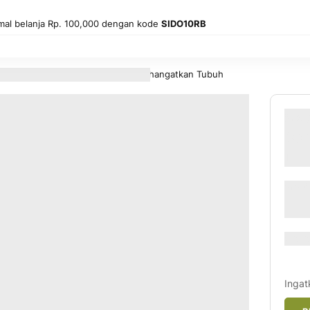
mal belanja Rp. 100,000 dengan kode
SIDO10RB
su Jahe Coklat Swiss 10's - Menghangatkan Tubuh
Sid
Cok
Tub
SMA6
Ratin
60
1
% of
Ingat