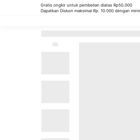
Gratis ongkir untuk pembelian diatas Rp50.000
Dapatkan Diskon maksimal Rp. 10.000 dengan mini
Kembali
Beranda
Sido Muncul Minuman Su
Lewati
ke
akhir
galeri
foto