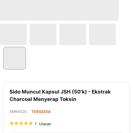
Lewati
ke
Sido Muncul Kapsul JSH (50'k) - Ekstrak
awal
Charcoal Menyerap Toksin
galeri
foto
SMB4G20
TERSEDIA
Nilai:
1
Ulasan
100
100
% of