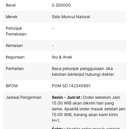
Berat
0.200000
Merek
Sido Muncul Natural
Petunjuk
-
Pemakaian
Kemasan
-
Kegunaan
Ibu & Anak
Perhatian
Baca petunjuk penggunaan Jika
keluhan berlanjut hubungi dokter
BPOM
POM SD 142345891
Jadwal Pengiriman
Senin - Jum'at :
Order sebelum Jam
15.00 WIB akan dikirim hari yang
sama. Apabila order masuk setelah jam
15:00 WIB, barang akan kami kirim
H+1.
Sabtu :
Apabila order masuk setelah