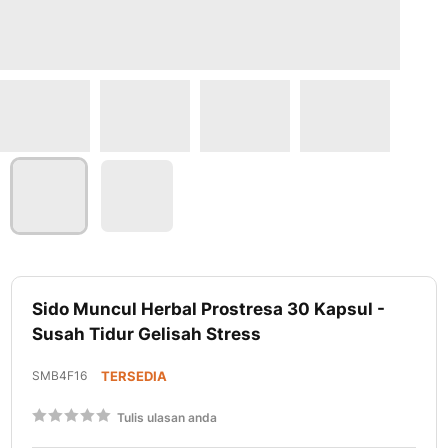
Lewati
ke
Sido Muncul Herbal Prostresa 30 Kapsul -
awal
Susah Tidur Gelisah Stress
galeri
foto
SMB4F16
TERSEDIA
Rating:
Tulis ulasan anda
60
100
% of