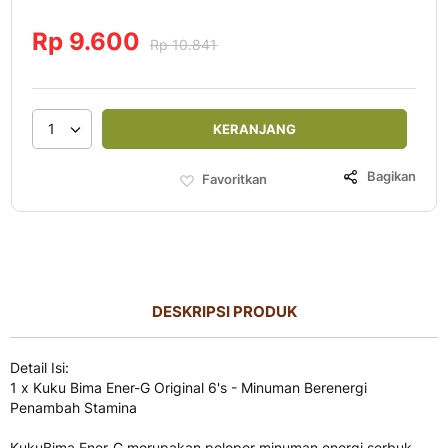
Rp 9.600
Rp 10.841
1
KERANJANG
Bagikan
Favoritkan
DESKRIPSI PRODUK
Detail Isi:
1 x Kuku Bima Ener-G Original 6's - Minuman Berenergi
Penambah Stamina
KukuBima Ener-G merupakan pelopor minuman energi serbuk