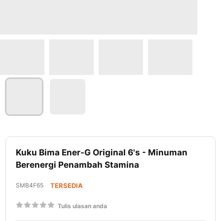
Lewati
ke
Kuku Bima Ener-G Original 6's - Minuman
awal
Berenergi Penambah Stamina
galeri
foto
SMB4F65
TERSEDIA
Rating:
Tulis ulasan anda
60
100
% of