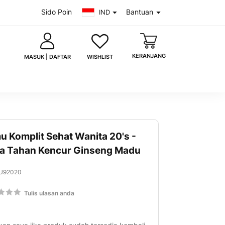
Sido Poin
Bantuan
IND
KERANJANG
WISHLIST
MASUK | DAFTAR
u Komplit Sehat Wanita 20's -
saya
Lupa kata sandi?
a Tahan Kencur Ginseng Madu
MASUK
U92020
 akun?
Daftar sekarang
g:
Tulis ulasan anda
00
uk dengan Google