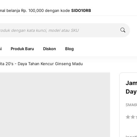
mal belanja Rp. 100,000 dengan kode
SIDO10RB
Cari
Cari
i
Produk Baru
Diskon
Blog
ita 20's - Daya Tahan Kencur Ginseng Madu
Jam
Ingatkan 
Day
SMA6
Belum punya
Ratin
60
1
% of
Mas