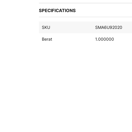
galeri
SPECIFICATIONS
foto
SKU
SMA6U92020
Berat
1.000000