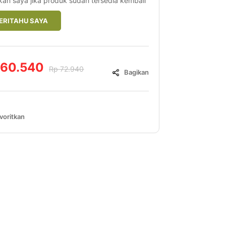
kan saya jika produk sudah tersedia kembali
ERITAHU SAYA
 60.540
Rp 72.940
Bagikan
voritkan