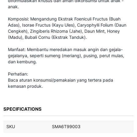
diformulasikan khusus dan aman dikonsumsi untuk anak -
anak.
Komposisi: Mengandung Ekstrak Foeniculi Fructus (Buah
Adas), Isorae Fructus (Kayu Ules), Caryophylli Folium (Daun
Cengkeh), Zingiberis Rhizoma (Jahe), Daun Mint, Honey
(Madu), Bubali Cornu (Ekstrak Tanduk).
Manfaat: Membantu meredakan masuk angin dan gejala-
gejalanya, seperti sumeng (meriang), pusing, perut mulas,
dan kembung.
Perhatian:
Baca aturan konsumsi/pemakaian yang tertera pada
kemasan produk.
SPECIFICATIONS
SKU
SMA6T99003