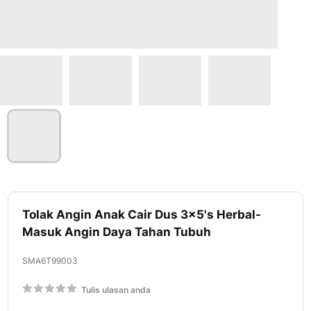
Lewati
ke
Tolak Angin Anak Cair Dus 3x5's Herbal-
awal
Masuk Angin Daya Tahan Tubuh
galeri
foto
SMA6T99003
Rating:
Tulis ulasan anda
60
100
% of