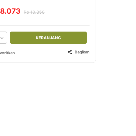
 8.073
Rp 10.350
KERANJANG
Bagikan
voritkan