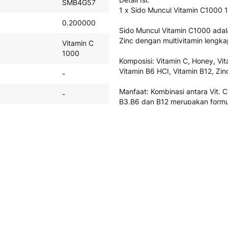
SMB4G57
1 x Sido Muncul Vitamin C1000
0.200000
Sido Muncul Vitamin C1000 adal
Zinc dengan multivitamin lengk
Vitamin C
1000
Komposisi: Vitamin C, Honey, Vit
Vitamin B6 HCI, Vitamin B12, Zinc
-
Manfaat: Kombinasi antara Vit. 
-
B3,B6 dan B12 merupakan formu
tubuh.
Vitamin
Perhatian:
Senin -
Baca aturan konsumsi/pemakaia
Jum'at :
Order
sebelum Jam
15.00 WIB
akan dikirim
hari yang
sama. Apabila
order masuk
setelah jam