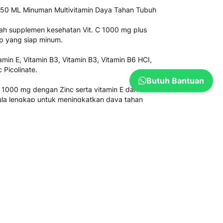
 150 ML Minuman Multivitamin Daya Tahan Tubuh
ah supplemen kesehatan Vit. C 1000 mg plus
ap yang siap minum.
amin E, Vitamin B3, Vitamin B3, Vitamin B6 HCI,
 Picolinate.
Butuh Bantuan
C 1000 mg dengan Zinc serta vitamin E dan Vit
la lengkap untuk meningkatkan daya tahan
n yang tertera pada kemasan produk.