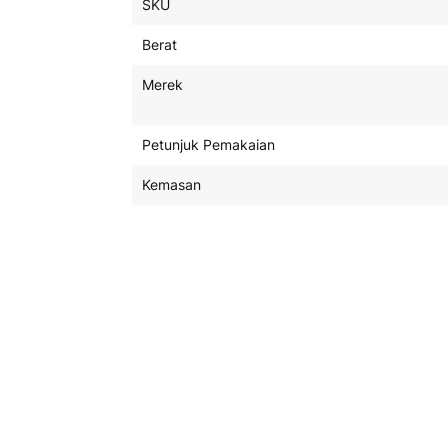
SKU
Spefisikasi
Berat
Merek
Petunjuk Pemakaian
Kemasan
Kegunaan
Jadwal Pengiriman