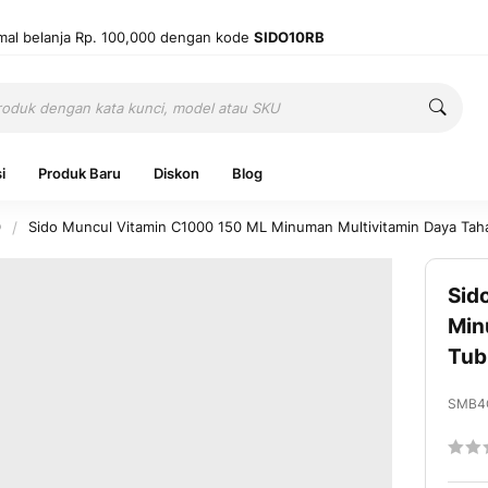
mal belanja Rp. 100,000 dengan kode
SIDO10RB
Cari
Cari
i
Produk Baru
Diskon
Blog
0
Sido Muncul Vitamin C1000 150 ML Minuman Multivitamin Daya Ta
Sid
Ingatkan 
Min
Tub
Belum punya
SMB4
Ratin
60
1
% of
Mas