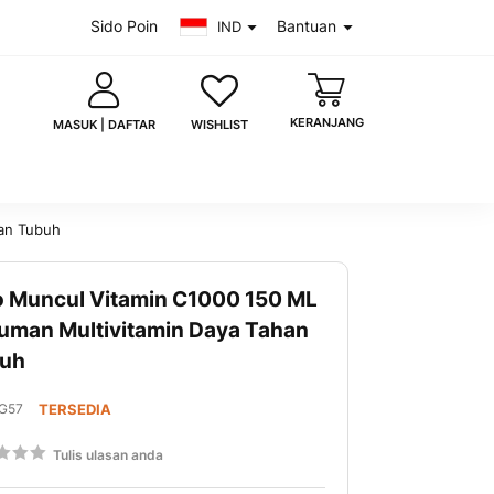
Sido Poin
Bantuan
IND
KERANJANG
WISHLIST
MASUK | DAFTAR
han Tubuh
o Muncul Vitamin C1000 150 ML
saya
Lupa kata sandi?
uman Multivitamin Daya Tahan
uh
MASUK
 akun?
Daftar sekarang
G57
TERSEDIA
g:
Tulis ulasan anda
00
uk dengan Google