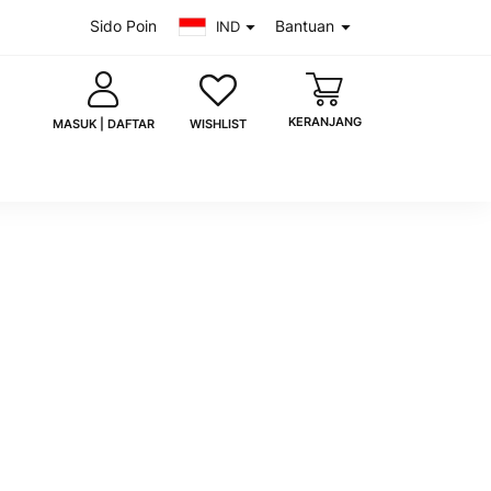
Sido Poin
Bantuan
IND
KERANJANG
WISHLIST
MASUK | DAFTAR
saya
Lupa kata sandi?
MASUK
 akun?
Daftar sekarang
uk dengan Google