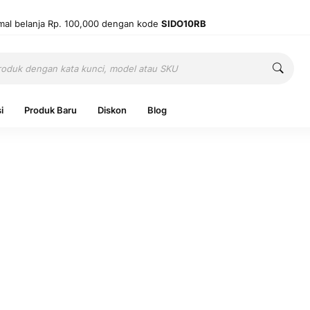
mal belanja Rp. 100,000 dengan kode
SIDO10RB
Cari
Cari
i
Produk Baru
Diskon
Blog
Ingatkan 
Belum punya
Mas