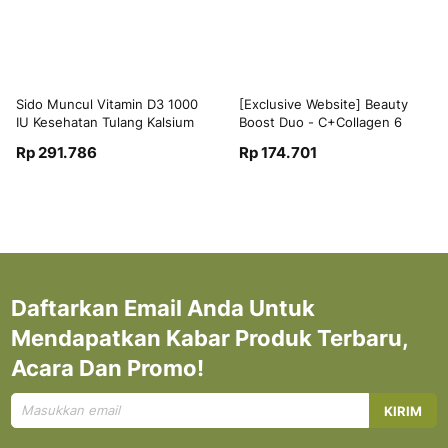
Sido Muncul Vitamin D3 1000
[Exclusive Website] Beauty
IU Kesehatan Tulang Kalsium
Boost Duo - C+Collagen 6
Auto Imun 2x
Sachet x 2 Box + Sido Muncul
Rp 291.786
Rp 174.701
Vitamin D3 1000 IU
Daftarkan Email Anda Untuk
Mendapatkan Kabar Produk Terbaru,
Acara Dan Promo!
Mendaftar
KIRIM
untuk
Newsletter