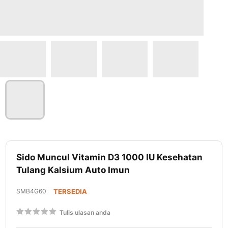
Lewati
ke
Sido Muncul Vitamin D3 1000 IU Kesehatan
awal
Tulang Kalsium Auto Imun
galeri
foto
SMB4G60
TERSEDIA
Rating:
Tulis ulasan anda
60
100
% of