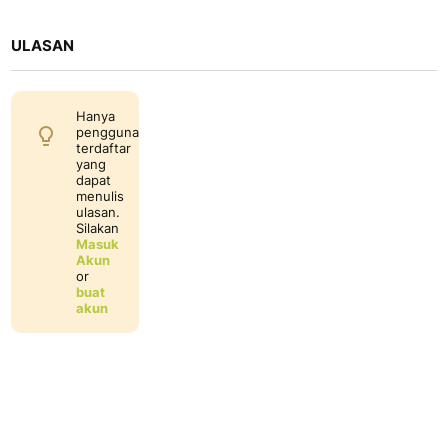
ULASAN
Hanya
pengguna
terdaftar
yang
dapat
menulis
ulasan.
Silakan
Masuk
Akun
or
buat
akun