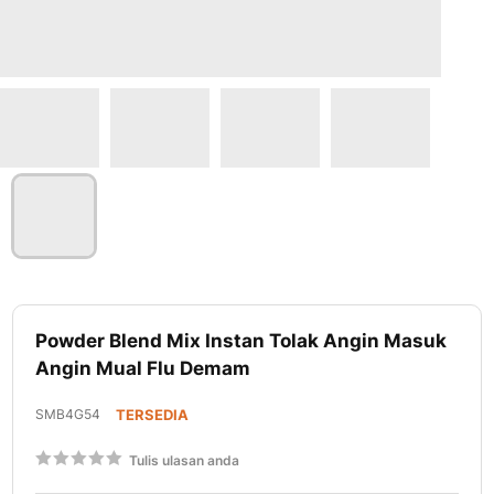
Lewati
ke
Powder Blend Mix Instan Tolak Angin Masuk
awal
Angin Mual Flu Demam
galeri
foto
SMB4G54
TERSEDIA
Rating:
Tulis ulasan anda
60
100
% of