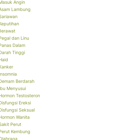
Masuk Angin
Asam Lambung
Sariawan
Keputihan
Jerawat
Pegal dan Linu
Panas Dalam
Darah Tinggi
Haid
Kanker
Insomnia
Demam Berdarah
Ibu Menyusui
Hormon Testosteron
Disfungsi Ereksi
Disfungsi Seksual
Hormon Wanita
Sakit Perut
Perut Kembung
Olahraga