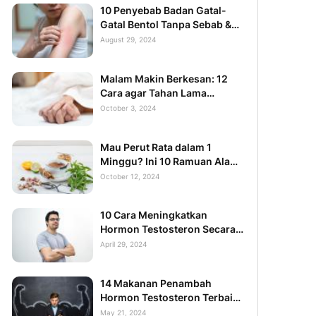
10 Penyebab Badan Gatal-
Gatal Bentol Tanpa Sebab &
Solusinya
August 29, 2024
Malam Makin Berkesan: 12
Cara agar Tahan Lama
Berjam-jam
October 3, 2024
Mau Perut Rata dalam 1
Minggu? Ini 10 Ramuan Alami
yang Bisa Anda Coba!
October 12, 2024
10 Cara Meningkatkan
Hormon Testosteron Secara
Alami yang Aman
April 29, 2024
14 Makanan Penambah
Hormon Testosteron Terbaik
yang Alami
May 21, 2024