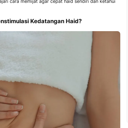
ajari
cara memijat agar cepat haid sendiri
dan ketahui
nstimulasi Kedatangan Haid?