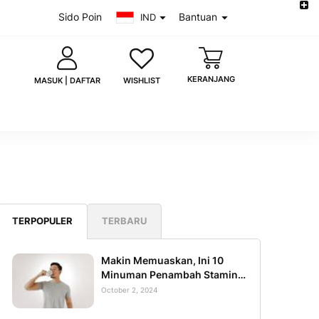
Sido Poin
Bantuan
IND
KERANJANG
WISHLIST
MASUK | DAFTAR
saya
Lupa kata sandi?
TERPOPULER
TERBARU
MASUK
 akun?
Daftar sekarang
Makin Memuaskan, Ini 10
Minuman Penambah Stamina
Pria di Ranjang
October 2, 2024
uk dengan Google