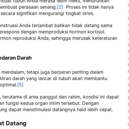
buat tubuh Anda merasa lebih rileks, menurunkan
membuat perasaan senang.
[2]
Proses ini tidak hanya
secara signifikan mengurangi tingkat stres.
enstruasi Anda terlambat bahkan tidak datang sama
merespons dengan memproduksi hormon kortisol.
mon reproduksi Anda, sehingga merusak keteraturan
edaran Darah
g mendalam, tetapi juga berperan penting dalam
Aliran darah yang lancar di tubuh akan membantu
optimal.
[5]
r, terutama di area panggul dan rahim, kondisi ini dapat
n fungsi kedua organ intim tersebut. Dengan
sung dapat menstimulasi datangnya haid lebih cepat.
at Datang