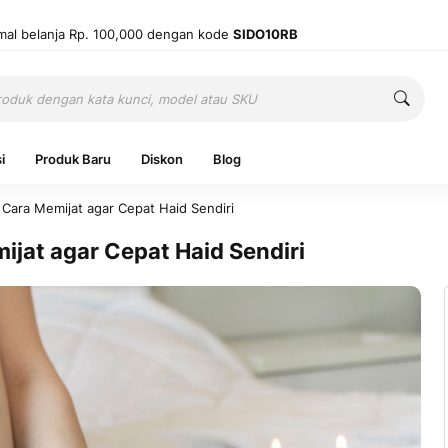
mal belanja Rp. 100,000 dengan kode
SIDO10RB
Cari
Cari
i
Produk Baru
Diskon
Blog
 Cara Memijat agar Cepat Haid Sendiri
ijat agar Cepat Haid Sendiri
Ingatkan 
Belum punya
Mas