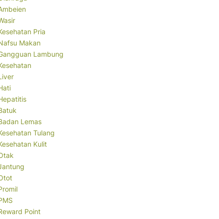
Ambeien
Wasir
Kesehatan Pria
Nafsu Makan
Gangguan Lambung
Kesehatan
Liver
Hati
Hepatitis
Batuk
Badan Lemas
Kesehatan Tulang
Kesehatan Kulit
Otak
Jantung
Otot
Promil
PMS
Reward Point