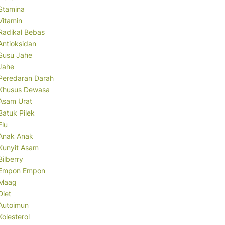
Stamina
Vitamin
Radikal Bebas
Antioksidan
Susu Jahe
Jahe
Peredaran Darah
Khusus Dewasa
Asam Urat
Batuk Pilek
Flu
Anak Anak
Kunyit Asam
Bilberry
Empon Empon
Maag
Diet
Autoimun
Kolesterol