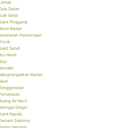
Lemak
Gula Darah
Kulit Gatal
Sakit Pinggang
Berat Badan
Kesehatan Pencernaan
Encok
Sakit Sendi
Ibu Hamil
Bayi
Bersalin
Menghangatkan Badan
Mual
Tenggorokan
Pernafasan
Buang Air Kecil
Keringat Dingin
Sakit Kepala
Demam Salesma
Badan Meriang