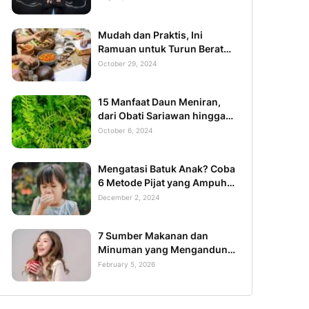
Mudah dan Praktis, Ini
Ramuan untuk Turun Berat
Badan 20 Kg
October 29, 2024
15 Manfaat Daun Meniran,
dari Obati Sariawan hingga
Mencegah Kanker
October 6, 2024
Mengatasi Batuk Anak? Coba
6 Metode Pijat yang Ampuh
Ini
December 2, 2024
7 Sumber Makanan dan
Minuman yang Mengandung
Collagen Tinggi
February 5, 2026