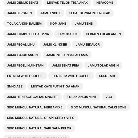
JAMU GEMUK SEHAT
MINYAK TELON TIGA ANAK
HEPACOMB
JAMU BERSALIN
JAMU ENCOK
SEHAT BERSALIN LENGKAP
TOLAK ANGIN BALSEM
KOPI JAHE
JAMU TENSI
JAMU KOMPLIT SEHAT PRIA
JAMU BATUK
PERMEN TOLAK ANGIN
JAMU PEGAL LINU
JAMU KLINGSIR
JAMU SEKALOR
JAMU TUJUH ANGIN
JAMU INFLUENSA SALESMA
JAMU PEGELINU INSTAN
JAMU SEHAT PRIA
JAMU TOLAK ANGIN
ENTREM WHITE COFFEE
TENTREM WHITE COFFEE
SUSU JAHE
SM-DIABE
MINYAK KAYU PUTIH TIGA ANAK
JAMU HERITAGE GALIAN SINGSET
TOLAK ANGIN MINT
VCO
SIDO MUNCUL NATURAL HERBAMIX5
SIDO MUNCUL NATURAL CALCI BONE
SIDO MUNCUL NATURAL GRAPE SEED + VIT C
SIDO MUNCUL NATURAL SARI DAUN KELOR