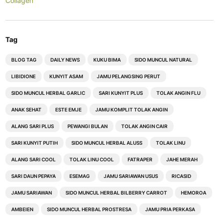
Collagen
Tag
BLOG TAG
DAILY NEWS
KUKU BIMA
SIDO MUNCUL NATURAL
LIBIDIONE
KUNYIT ASAM
JAMU PELANGSING PERUT
SIDO MUNCUL HERBAL GARLIC
SARI KUNYIT PLUS
TOLAK ANGIN FLU
ANAK SEHAT
ESTE EMJE
JAMU KOMPLIT TOLAK ANGIN
ALANG SARI PLUS
PEWANGI BULAN
TOLAK ANGIN CAIR
SARI KUNYIT PUTIH
SIDO MUNCUL HERBAL ALUSS
TOLAK LINU
ALANG SARI COOL
TOLAK LINU COOL
FATRAPER
JAHE MERAH
SARI DAUN PEPAYA
ESEMAG
JAMU SARIAWAN USUS
RICASID
JAMU SARIAWAN
SIDO MUNCUL HERBAL BILBERRY CARROT
HEMOROA
AMBEIEN
SIDO MUNCUL HERBAL PROSTRESA
JAMU PRIA PERKASA