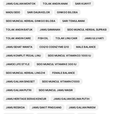
JAMU GALIAN MONTOK
TOLAK ANGIN ANAK
SARI KUNYIT
MADU SIDO
SARI DAUN KELOR
GINKGO BILOBA
SIDO MUNCUL HERBAL GINKGO BILOBA
SARI TEMULAWAK
TOLAK ANGIN BATUK
JAMU SAWANAN
SIDO MUNCUL HERBAL SUPRASI
TOLAK ANGIN CARE
FISH OIL
TOLAK LINU CAIR
JAMU ULU HATI
JAMU SEHAT WANITA
COQ10 COENZYME Q10
MALE BALANCE
JAMU KOMPLIT PEGAL LINU
SIDO MUNCUL VITAMIN D3 1000 IU
JAMOE LIFE STYLE
SIDO MUNCUL VITAMIN E 300 IU
SIDO MUNCUL HERBAL LINGZHI
FEMALE BALANCE
JAMU GALIAN SINGSET
SIDO MUNCUL VITAMIN C1000
JAMU GALIAN PUTRI
SIDO MUNCUL JAMU WASIR
JAMU HERITAGE BERAS KENCUR
JAMU GALIAN DELIMA PUTIH
JAMU RESIKDA
JAMU SAKIT PINGGANG
JAMU GALIAN PAREM