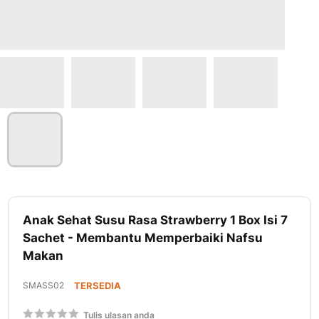
Lewati
ke
Anak Sehat Susu Rasa Strawberry 1 Box Isi 7
awal
Sachet - Membantu Memperbaiki Nafsu
galeri
Makan
foto
SMASS02
TERSEDIA
Rating:
Tulis ulasan anda