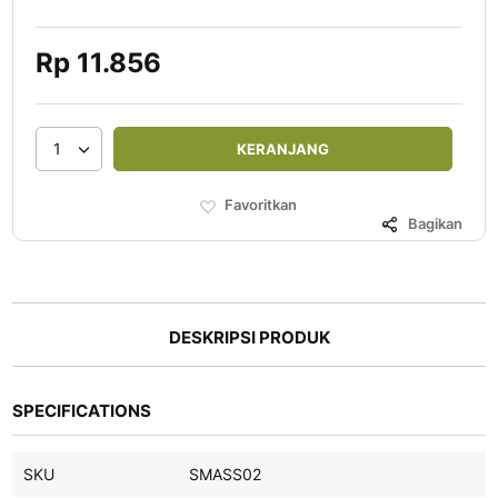
60
100
% of
Rp 11.856
1
KERANJANG
Favoritkan
Bagikan
DESKRIPSI PRODUK
SPECIFICATIONS
SKU
SMASS02